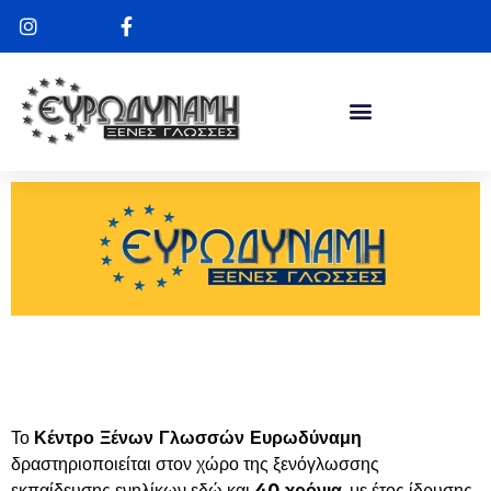
Το
Κέντρο Ξένων Γλωσσών Ευρωδύναμη
δραστηριοποιείται στον χώρο της ξενόγλωσσης
εκπαίδευσης ενηλίκων εδώ και
40 χρόνια
, με έτος ίδρυσης