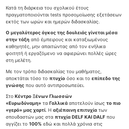
Κατά τη διάρκεια του σχολικού έτους
πραγματοποιούνται tests προσομοίωσης εξετάσεων
εκτός των ωρών και ημερών διδασκαλίας.
Ο μεγαλύτερος όγκος της δουλειάς γίνεται μέσα
στην τάξη
από έμπειρους και καταξιωμένους
καθηγητές, μην απαιτώντας από τον ενήλικα
φοιτητή ή εργαζόμενο να αφιερώνει πολλές ώρες
στη μελέτη.
Με τον τρόπο διδασκαλίας του μαθήματος,
αποκτάται τόσο το
πτυχίο
όσο και το
επίπεδο της
γνώσης
που αυτό αντιπροσωπεύει.
Στο
Κέντρο Ξένων Γλωσσών
«Ευρωδύναμη»
τα
Γαλλικά
αποτελούν ίσως
το πιο
«γερό» μας χαρτί
. Η
αξιέπαινη επιτυχία
των
σπουδαστών μας στα
πτυχία
DELF ΚΑΙ
DALF
που
αγγίζει το
100%
εδώ και πολλά χρόνια στις