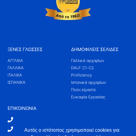
ΞΕΝΕΣ ΓΛΩΣΣΕΣ
ΔΗΜΟΦΙΛΕΙΣ ΣΕΛΙΔΕΣ
ΑΓΓΛΙΚΑ
Γαλλικά αρχαρίων
ΓΑΛΛΙΚΑ
DALF C1-C2
ΙΤΑΛΙΚΑ
Proficiency
ΙΣΠΑΝΙΚΑ
Ισπανικά αρχαρίων
Ποιοι είμαστε
Ευκαιρία Εργασίας
ΕΠΙΚΟΙΝΩΝΊΑ
210 3803170
211 1820105
Αυτός ο ιστότοπος χρησιμοποιεί cookies για