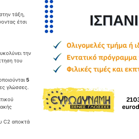
στην τάξη,
νοντας έτσι
υκολύνει την
κτηση του
οποιούνται
5
λες γλώσσες.
ατικού
ιακής
ου C2 αποκτά