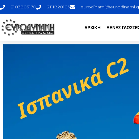
2103803170
2111820105
eurodinami@eurodinami.g
ΑΡΧΙΚΗ
ΞΕΝΕΣ ΓΛΩΣΣΕ