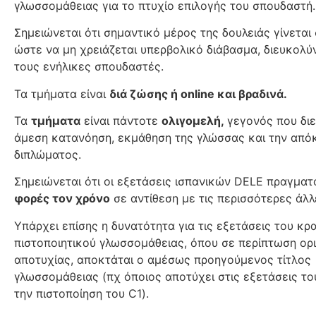
γλωσσομάθειας για το πτυχίο επιλογής του σπουδαστή.
Σημειώνεται ότι σημαντικό μέρος της δουλειάς γίνεται 
ώστε να μη χρειάζεται υπερβολικό διάβασμα, διευκολύ
τους ενήλικες σπουδαστές.
Τα τμήματα είναι
διά ζώσης ή online και βραδινά.
Τα
τμήματα
είναι πάντοτε
ολιγομελή,
γεγονός που διε
άμεση κατανόηση, εκμάθηση της γλώσσας και την από
διπλώματος.
Σημειώνεται ότι οι εξετάσεις ισπανικών DELE πραγματ
φορές τον χρόνο
σε αντίθεση με τις περισσότερες άλ
Υπάρχει επίσης η δυνατότητα για τις εξετάσεις του κρ
πιστοποιητικού γλωσσομάθειας, όπου σε περίπτωση ορ
αποτυχίας, αποκτάται ο αμέσως προηγούμενος τίτλος
γλωσσομάθειας (πχ όποιος αποτύχει στις εξετάσεις τ
την πιστοποίηση του C1).