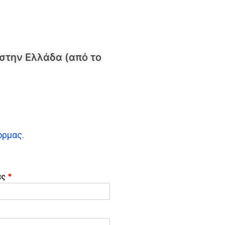
στην Ελλάδα (από το
όρμας.
ας
*